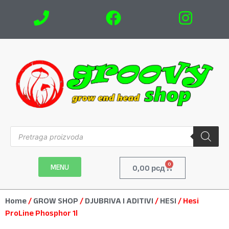
0
MENU
0,00
рсд
Home
/
GROW SHOP
/
DJUBRIVA I ADITIVI
/
HESI
/ Hesi
ProLine Phosphor 1l