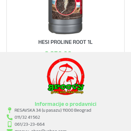
HESI PROLINE ROOT 1L
3.850,00
рсд
ADD TO CART
Informacije o prodavnici
RESAVSKA 34 (u pasazu) 11000 Beograd
011/32 41 562
061/23-23-664