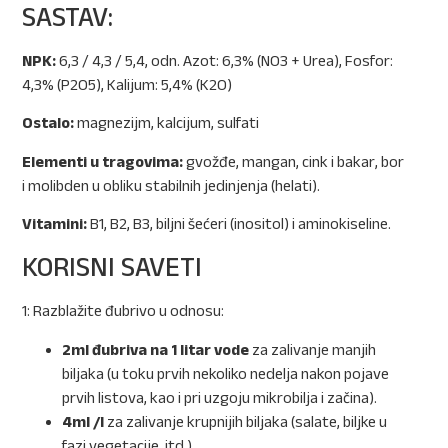
SASTAV:
NPK:
6,3 / 4,3 / 5,4, odn. Azot: 6,3% (NO3 + Urea), Fosfor:
4,3% (P2O5), Kalijum: 5,4% (K2O)
Ostalo:
magnezijm, kalcijum, sulfati
Elementi u tragovima:
gvožđe, mangan, cink i bakar, bor
i molibden u obliku stabilnih jedinjenja (helati).
Vitamini:
B1, B2, B3, biljni šećeri (inositol) i aminokiseline.
KORISNI SAVETI
1: Razblažite đubrivo u odnosu:
2ml đubriva na 1 litar vode
za zalivanje manjih
biljaka (u toku prvih nekoliko nedelja nakon pojave
prvih listova, kao i pri uzgoju mikrobilja i začina).
4ml /l
za zalivanje krupnijih biljaka (salate, biljke u
fazi vegetacije, itd.)