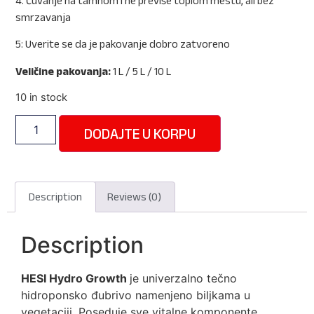
4: Čuvanje na tamnom i ne previše toplom mestu, ali bez
smrzavanja
5: Uverite se da je pakovanje dobro zatvoreno
Veličine pakovanja:
1 L / 5 L / 10 L
10 in stock
DODAJTE U KORPU
Description
Reviews (0)
Description
HESI Hydro Growth
je univerzalno tečno
hidroponsko đubrivo namenjeno biljkama u
vegetaciji. Poseduje sve vitalne komponente