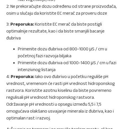
2: Ne prekoračujte dozu određenu od strane proizvođača,
osim u slučaju da koristite EC merač za proveru doze
3:
Preporuka:
Koristite EC merač da biste postigli
optimalnije rezultate, kao i da biste smanjili bacanje
đubriva
Primenite dozu đubriva od 800-1000 μS / cm u
početnoj fazi razvoja biljaka
Primenite dozu đubriva od 1000-1400 μS / cm u fazi
intenzivnog listanja
4:
Preporuka:
Iako ovo đubrivo u početku reguliše pH
vrednost, vremenom će rasti pH vrednost hidroponskog
rastvora. Koristite azotnu kiselinu da biste povremeno
regulisali pH vrednost hidroponskog rastvora.
Održavanje pH vrednosti u opsegu između 5,5 i 7,5
omogućava olakšano usvajanje minerala iz đubriva, kao i
optimalan rast i razvoj.