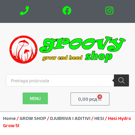
0
MENU
0,00
рсд
Home
/
GROW SHOP
/
DJUBRIVA I ADITIVI
/
HESI
/ Hesi Hydro
Grow 5l