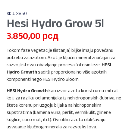
SKU: 3850
Hesi Hydro Grow 5l
3.850,00
рсд
Tokom faze vegetacije (listanja) biljke imaju povećanu
potrebu za azotom. Azot je ključni mineral značajan za
razvoj listova i obavljanje procesa fotosinteze.
HESI
Hydro Growth
sadrži proporcionalno više azotnih
komponenti nego HESI Hydro Bloom.
HESI Hydro Growth
kao izvor azota koristi ureu i nitrat
koji, za razliku od amonijaka iz nehidroponskih đubriva, ne
štete korenu pri uzgoju biljaka na hidroponskim
supstratima (kamena vuna, perlit, vermikulit, glinene
kuglice, coco mat, itd.). Ovi oblici azota olakšavaju
usvajanje ključnog minerala za razvoj listova.