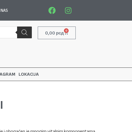
 NAS
0
0,00
рсд
TAGRAM
LOKACIJA
l
ije i obogaćen je mnogim vitalnim komponentama