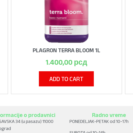
PLAGRON TERRA BLOOM 1L
1.400,00
рсд
ADD TO CART
formacije o prodavnici
Radno vreme
SAVSKA 34 (u pasazu) 11000
PONEDELJAK-PETAK od 10-17h
ograd
SUBOTA od 10-14h