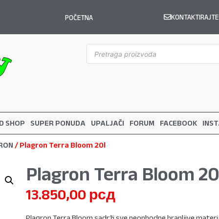
KONTAKTIRAJTE
POČETNA
D SHOP
SUPER PONUDA
UPALJAČI
FORUM
FACEBOOK
INS
RON
/ Plagron Terra Bloom 20l
Plagron Terra Bloom 20
13.850,00
рсд
Plagron Terra Bloom sadrži sve neophodne hranljive mater