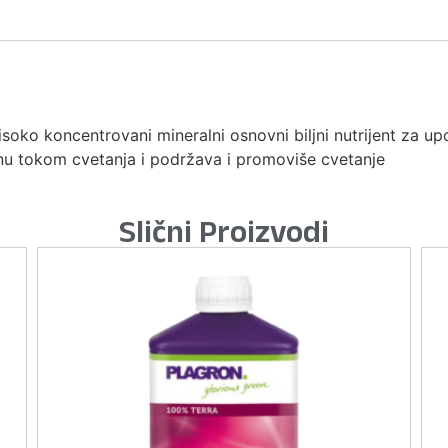
isoko koncentrovani mineralni osnovni biljni nutrijent za u
nu tokom cvetanja i podržava i promoviše cvetanje
Slični Proizvodi