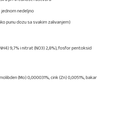
a jednom nedeljno
kako punu dozu sa svakim zalivanjem)
NH4) 9,7% i nitrat (NO3) 2,8%), fosfor pentoksid
molibden (Mo) 0,000031%, cink (Zn) 0,0051%, bakar