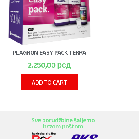
PLAGRON EASY PACK TERRA
2.250,00
рсд
ADD TO CART
Sve porudžbine šaljemo
brzom poštom