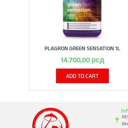
PLAGRON GREEN SENSATION 1L
14.700,00
рсд
ADD TO CART
In
RE
Be