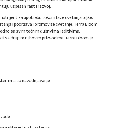
rantuju uspešan rast i razvoj.
 nutrijent za upotrebu tokom faze cvetanja biljke.
tanja i podržava i promoviše cvetanje. Terra Bloom
jedno sa svim tečnim đubrivima i aditivima.
ti sa drugim njihovim prizvodima. Terra Bloom je
i sistemima za navodnjavanje
r vode
nsira pH vrednost rastvora