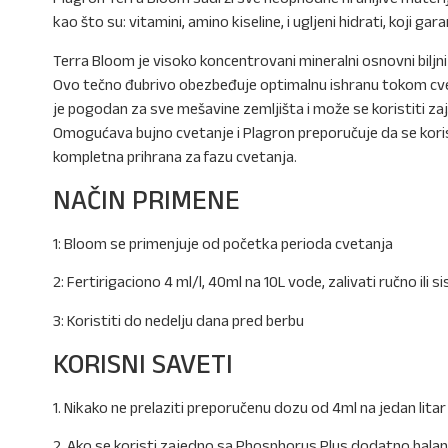
kao što su: vitamini, amino kiseline, i ugljeni hidrati, koji ga
Terra Bloom je visoko koncentrovani mineralni osnovni biljni
Ovo tečno đubrivo obezbeđuje optimalnu ishranu tokom cve
je pogodan za sve mešavine zemljišta i može se koristiti za
Omogućava bujno cvetanje i Plagron preporučuje da se koris
kompletna prihrana za fazu cvetanja.
NAČIN PRIMENE
1: Bloom se primenjuje od početka perioda cvetanja
2: Fertirigaciono 4 ml/l, 40ml na 10L vode, zalivati ručno il
3: Koristiti do nedelju dana pred berbu
KORISNI SAVETI
1. Nikako ne prelaziti preporučenu dozu od 4ml na jedan lita
2. Ako se koristi zajedno sa Phosphorus Plus dodatno bala