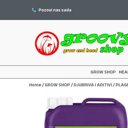
Pozovi nas sada
GROW SHOP
HEA
Home
/
GROW SHOP
/
DJUBRIVA I ADITIVI
/
PLAG