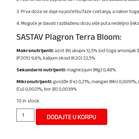
3. Prva doza se daje na početku faze cvetanja, a nakon tog
4. Moguće je davati razblaženu dozu više puta nedeljno (ni
SASTAV Plagron Terra Bloom:
Makronutrijenti:
azot (N) ukupni 12,5% (od toga amonijak (
(P2O5) 9,6%, kalijum oksid (K2O) 22,5%
Sekundarni nutrijenti:
magnezijum (Mg) 0,48%
Mikronutrijenti:
gvožđe (Fe) 0,21%, mangan (Mn) 0,0091%, 
(Cu) 0,0021%, bor (B) 0,0039%
10 in stock
DODAJTE U KORPU