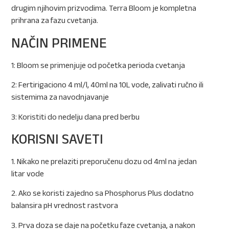
drugim njihovim prizvodima. Terra Bloom je kompletna
prihrana za fazu cvetanja.
NAČIN PRIMENE
1: Bloom se primenjuje od početka perioda cvetanja
2: Fertirigaciono 4 ml/l, 40ml na 10L vode, zalivati ručno ili
sistemima za navodnjavanje
3: Koristiti do nedelju dana pred berbu
KORISNI SAVETI
1. Nikako ne prelaziti preporučenu dozu od 4ml na jedan
litar vode
2. Ako se koristi zajedno sa Phosphorus Plus dodatno
balansira pH vrednost rastvora
3. Prva doza se daje na početku faze cvetanja, a nakon