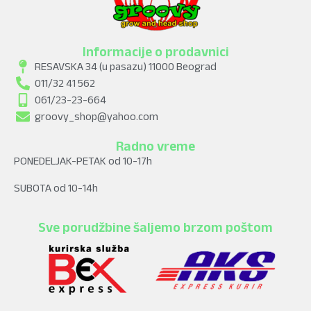
Informacije o prodavnici
RESAVSKA 34 (u pasazu) 11000 Beograd
011/32 41 562
061/23-23-664
groovy_shop@yahoo.com
Radno vreme
PONEDELJAK-PETAK od 10-17h
SUBOTA od 10-14h
Sve porudžbine šaljemo brzom poštom