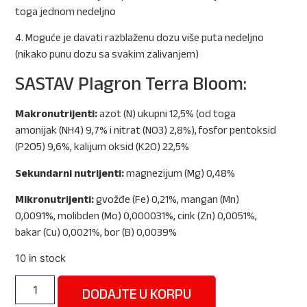
toga jednom nedeljno
4. Moguće je davati razblaženu dozu više puta nedeljno
(nikako punu dozu sa svakim zalivanjem)
SASTAV Plagron Terra Bloom:
Makronutrijenti:
azot (N) ukupni 12,5% (od toga
amonijak (NH4) 9,7% i nitrat (NO3) 2,8%), fosfor pentoksid
(P2O5) 9,6%, kalijum oksid (K2O) 22,5%
Sekundarni nutrijenti:
magnezijum (Mg) 0,48%
Mikronutrijenti:
gvožđe (Fe) 0,21%, mangan (Mn)
0,0091%, molibden (Mo) 0,000031%, cink (Zn) 0,0051%,
bakar (Cu) 0,0021%, bor (B) 0,0039%
10 in stock
DODAJTE U KORPU