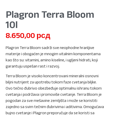
Plagron Terra Bloom
10l
8.650,00
рсд
Plagron Terra Bloom sadrži sve neophodne hranljive
materije i obogaćen je mnogim vitalnim komponentama
kao što su: vitamini, amino kiseline, i ugljeni hidrati, koji
garantuju uspešan rast i razvoj.
Terra Bloom je visoko koncentrovani mineralni osnovni
biljni nutrijent za upotrebu tokom faze cvetanja biljke.
Ovo tečno đubrivo obezbeđuje optimalnu ishranu tokom
cvetanja i podržava i promoviše cvetanje. Terra Bloom je
pogodan za sve mešavine zemljišta i može se koristiti
zajedno sa svim tečnim đubrivima i aditivima. Omogućava
bujno cvetanje i Plagron preporučuje da se koristi sa