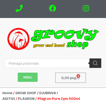
0
MENU
0,00
рсд
Home
/
GROW SHOP
/
DJUBRIVA I
ADITIVI
/
PLAGRON
/ Plagron Pure Zym 500ml