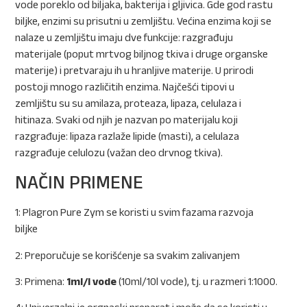
vode poreklo od biljaka, bakterija i gljivica.
Gde god rastu
biljke, enzimi su prisutni u zemljištu.
Većina enzima koji se
nalaze u zemljištu imaju dve funkcije: razgrađuju
materijale (poput mrtvog biljnog tkiva i druge organske
materije) i pretvaraju ih u hranljive materije. U prirodi
postoji mnogo različitih enzima. Najčešći tipovi u
zemljištu su
su amilaza, proteaza, lipaza, celulaza i
hitinaza. Svaki od njih je nazvan po materijalu koji
razgrađuje: lipaza razlaže lipide (masti), a celulaza
razgrađuje celulozu (važan deo drvnog tkiva).
NAČIN PRIMENE
1: Plagron Pure Zym se koristi u svim fazama razvoja
biljke
2: Preporučuje se korišćenje sa svakim zalivanjem
3: Primena:
1ml/l vode
(10ml/10l vode), tj. u razmeri 1:1000.