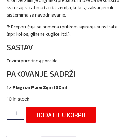
4: Univerzalni je orgnaski preparat i može da se koristi u
svim supstratima (voda, zemlja, kokos) zalivanjem ili
sistemima za navodnjavanje.
5: Preporučuje se primena i prilikom ispiranja supstrata
(npr. kokos, glinene kuglice, itd.).
SASTAV
Enzimi prirodnog porekla
PAKOVANJE SADRŽI
1 x
Plagron Pure Zym 100ml
10 in stock
DODAJTE U KORPU