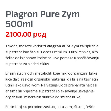
Plagron Pure Zym
500ml
2.100,00
рсд
Takođe, možete koristiti
Plagron Pure Zym
za ispiranje
supstrata kao što su Cocos Premium i Euro Pebbles, ako
želite da ih ponovo koristite. Ovo pomaže u prečišćavanju
supstrata za sledeći ciklus.
Enzimi su prirodni metaboliti koje mikroorganizmi i biljke
luče da bi razložili organsku materiju i da bi je na taj način
učinili lako usvojivom. Najvažnije uloge preparata na bazi
enzima su priprema supstrata i olakšavanje usvajanja
organskih i mineralnih đubriva od strane biljke.
Enzimi koji su prirodno zastupljeni u zemljištu najčešće