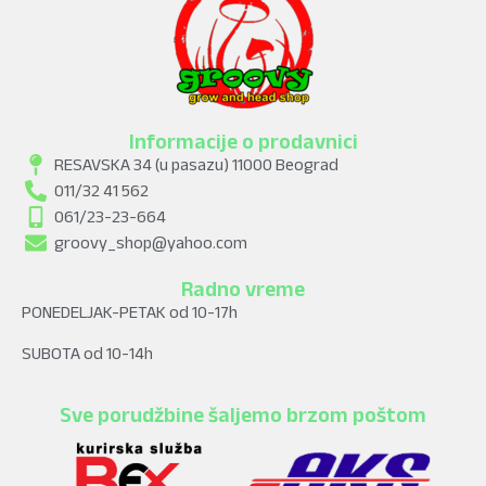
ADD TO CART
Informacije o prodavnici
RESAVSKA 34 (u pasazu) 11000 Beograd
011/32 41 562
061/23-23-664
groovy_shop@yahoo.com
Radno vreme
PONEDELJAK-PETAK od 10-17h
SUBOTA od 10-14h
Sve porudžbine šaljemo brzom poštom