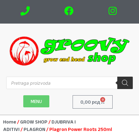
0
MENU
0,00
рсд
Home
/
GROW SHOP
/
DJUBRIVA I
ADITIVI
/
PLAGRON
/ Plagron Power Roots 250ml