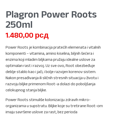
Plagron Power Roots
250ml
1.480,00
рсд
Power Roots je kombinacija pratećih elemenata i vitalnih
komponenti – vitamina, amino kiselina, biljnih šećera i
enzima koji mladim biljkama pružaju idealne uslove za
optimalan rast i razvoj. Uz sve ovo, Root obezbeđuje
deblje stablo kao i jači, i bolje razvijen korenov sistem.
Nakon presađivanja ili sličnih stresnih situacija u životu i
razvoju biljke primenom Root-a dolazi do poboljšanja
celokupnog stanja biljke.
Power Roots stimuliše kolonizaciju zdravih mikro-
organizama u supstratu. Biljke koje su tretirane Root-om
imaju savršene uslove za rast, bez perioda