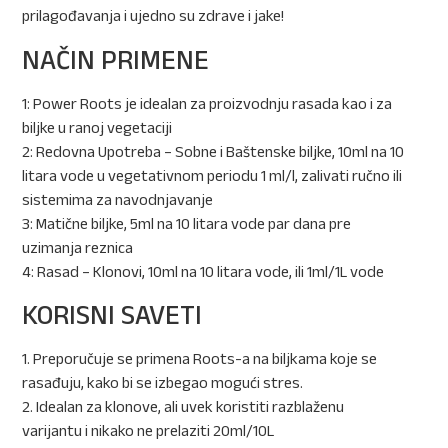
prilagođavanja i ujedno su zdrave i jake!
NAČIN PRIMENE
1: Power Roots je idealan za proizvodnju rasada kao i za
biljke u ranoj vegetaciji
2: Redovna Upotreba – Sobne i Baštenske biljke, 10ml na 10
litara vode u vegetativnom periodu 1 ml/l, zalivati ručno ili
sistemima za navodnjavanje
3: Matične biljke, 5ml na 10 litara vode par dana pre
uzimanja reznica
4: Rasad – Klonovi, 10ml na 10 litara vode, ili 1ml/1L vode
KORISNI SAVETI
1. Preporučuje se primena Roots-a na biljkama koje se
rasađuju, kako bi se izbegao mogući stres.
2. Idealan za klonove, ali uvek koristiti razblaženu
varijantu i nikako ne prelaziti 20ml/10L