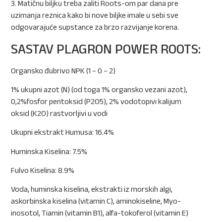
3. Matičnu biljku treba zaliti Roots-om par dana pre
uzimanja reznica kako bi nove biljke imale u sebi sve
odgovarajuće supstance za brzo razvijanje korena.
SASTAV PLAGRON POWER ROOTS:
Organsko đubrivo NPK (1 – 0 – 2)
1% ukupni azot (N) (od toga 1% organsko vezani azot),
0,2%fosfor pentoksid (P2O5), 2% vodotopivi kalijum
oksid (K2O) rastvorljivi u vodi
Ukupni ekstrakt Humusa: 16.4%
Huminska Kiselina: 7.5%
Fulvo Kiselina: 8.9%
Voda, huminska kiselina, ekstrakti iz morskih algi,
askorbinska kiselina (vitamin C), aminokiseline, Myo-
inosotol, Tiamin (vitamin B1), alfa-tokoferol (vitamin E)