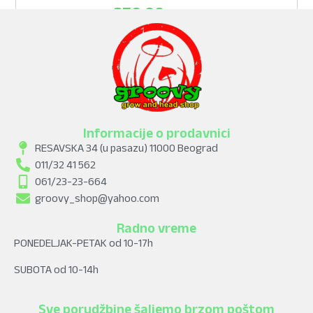
350,00
рсд
ADD TO CART
Informacije o prodavnici
RESAVSKA 34 (u pasazu) 11000 Beograd
011/32 41 562
061/23-23-664
groovy_shop@yahoo.com
Radno vreme
PONEDELJAK-PETAK od 10-17h
SUBOTA od 10-14h
Sve porudžbine šaljemo brzom poštom