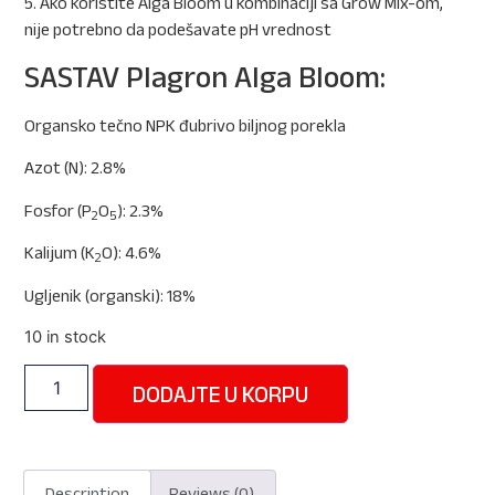
5. Ako koristite Alga Bloom u kombinaciji sa Grow Mix-om,
nije potrebno da podešavate pH vrednost
SASTAV Plagron Alga Bloom:
Organsko tečno NPK đubrivo biljnog porekla
Azot (N): 2.8%
Fosfor (P
O
): 2.3%
2
5
Kalijum (K
O): 4.6%
2
Ugljenik (organski): 18%
10 in stock
DODAJTE U KORPU
Description
Reviews (0)