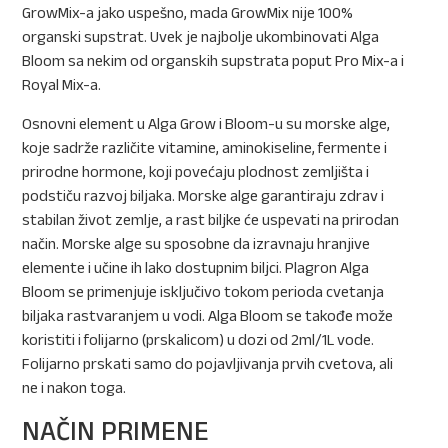
GrowMix-a jako uspešno, mada GrowMix nije 100%
organski supstrat. Uvek je najbolje ukombinovati Alga
Bloom sa nekim od organskih supstrata poput Pro Mix-a i
Royal Mix-a.
Osnovni element u Alga Grow i Bloom-u su morske alge,
koje sadrže različite vitamine, aminokiseline, fermente i
prirodne hormone, koji povećaju plodnost zemljišta i
podstiču razvoj biljaka. Morske alge garantiraju zdrav i
stabilan život zemlje, a rast biljke će uspevati na prirodan
način. Morske alge su sposobne da izravnaju hranjive
elemente i učine ih lako dostupnim biljci. Plagron Alga
Bloom se primenjuje isključivo tokom perioda cvetanja
biljaka rastvaranjem u vodi. Alga Bloom se takođe može
koristiti i folijarno (prskalicom) u dozi od 2ml/1L vode.
Folijarno prskati samo do pojavljivanja prvih cvetova, ali
ne i nakon toga.
NAČIN PRIMENE