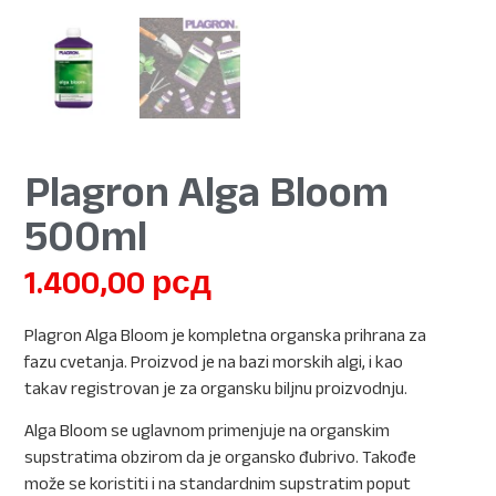
Plagron Alga Bloom
500ml
1.400,00
рсд
Plagron Alga Bloom je kompletna organska prihrana za
fazu cvetanja. Proizvod je na bazi morskih algi, i kao
takav registrovan je za organsku biljnu proizvodnju.
Alga Bloom se uglavnom primenjuje na organskim
supstratima obzirom da je organsko đubrivo. Takođe
može se koristiti i na standardnim supstratim poput