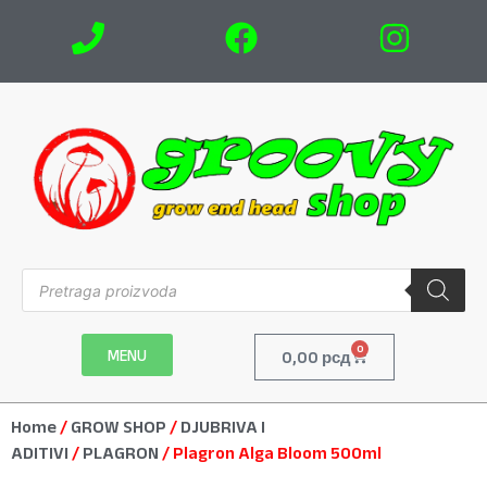
0
MENU
0,00
рсд
Home
/
GROW SHOP
/
DJUBRIVA I
ADITIVI
/
PLAGRON
/ Plagron Alga Bloom 500ml