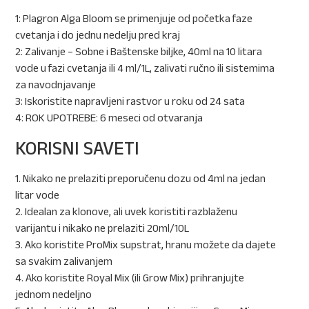
1: Plagron Alga Bloom se primenjuje od početka faze
cvetanja i do jednu nedelju pred kraj
2: Zalivanje – Sobne i Baštenske biljke, 40ml na 10 litara
vode u fazi cvetanja ili 4 ml/1L, zalivati ručno ili sistemima
za navodnjavanje
3: Iskoristite napravljeni rastvor u roku od 24 sata
4: ROK UPOTREBE: 6 meseci od otvaranja
KORISNI SAVETI
1. Nikako ne prelaziti preporučenu dozu od 4ml na jedan
litar vode
2. Idealan za klonove, ali uvek koristiti razblaženu
varijantu i nikako ne prelaziti 20ml/10L
3. Ako koristite ProMix supstrat, hranu možete da dajete
sa svakim zalivanjem
4. Ako koristite Royal Mix (ili Grow Mix) prihranjujte
jednom nedeljno