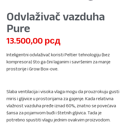
Odvlaživač vazduha
Pure
13.500,00
рсд
Inteligentni odvlaživač koristi Peltier tehnologiju (bez
kompresora) što ga čini laganim i savršenim za manje
prostorije i Grow Box-ove.
Slaba ventilacija i visoka vlaga mogu da prouzrokuju gusti
miris i gljivice u prostorijama za gajenje. Kada relativna
vlažnost vazduha pređe iznad 60%, znatno se povećava
šansa za pojamvom buđi i štetnih gljivica. Tada je
potrebno spustiti vlagu jednim ovakvim proizvodom.