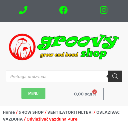
0
MENU
0,00
рсд
Home
/
GROW SHOP
/
VENTILATORI I FILTERI
/
OVLAZIVAC
VAZDUHA
/ Odvlaživač vazduha Pure