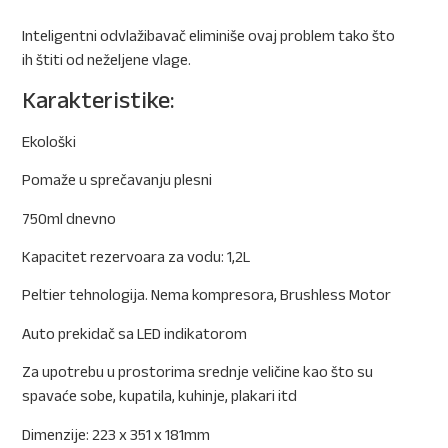
Inteligentni odvlažibavač eliminiše ovaj problem tako što
ih štiti od neželjene vlage.
Karakteristike:
Ekološki
Pomaže u sprečavanju plesni
750ml dnevno
Kapacitet rezervoara za vodu: 1,2L
Peltier tehnologija. Nema kompresora, Brushless Motor
Auto prekidač sa LED indikatorom
Za upotrebu u prostorima srednje veličine kao što su
spavaće sobe, kupatila, kuhinje, plakari itd
Dimenzije: 223 x 351 x 181mm