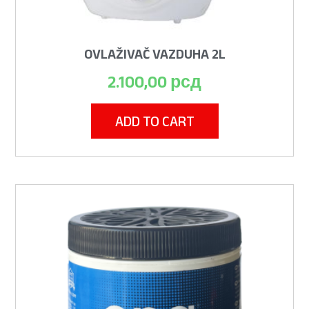
OVLAŽIVAČ VAZDUHA 2L
2.100,00
рсд
ADD TO CART