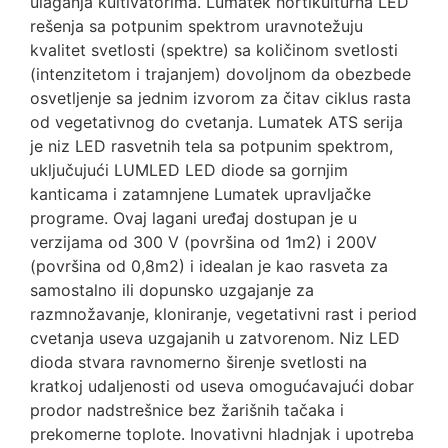
ulaganja kultivatorima. Lumatek hortikulturna LED
rešenja sa potpunim spektrom uravnotežuju
kvalitet svetlosti (spektre) sa količinom svetlosti
(intenzitetom i trajanjem) dovoljnom da obezbede
osvetljenje sa jednim izvorom za čitav ciklus rasta
od vegetativnog do cvetanja. Lumatek ATS serija
je niz LED rasvetnih tela sa potpunim spektrom,
uključujući LUMLED LED diode sa gornjim
kanticama i zatamnjene Lumatek upravljačke
programe. Ovaj lagani uređaj dostupan je u
verzijama od 300 V (površina od 1m2) i 200V
(površina od 0,8m2) i idealan je kao rasveta za
samostalno ili dopunsko uzgajanje za
razmnožavanje, kloniranje, vegetativni rast i period
cvetanja useva uzgajanih u zatvorenom. Niz LED
dioda stvara ravnomerno širenje svetlosti na
kratkoj udaljenosti od useva omogućavajući dobar
prodor nadstrešnice bez žarišnih tačaka i
prekomerne toplote. Inovativni hladnjak i upotreba