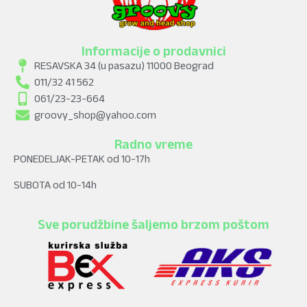
Informacije o prodavnici
RESAVSKA 34 (u pasazu) 11000 Beograd
011/32 41 562
061/23-23-664
groovy_shop@yahoo.com
Radno vreme
PONEDELJAK-PETAK od 10-17h
SUBOTA od 10-14h
Sve porudžbine šaljemo brzom poštom