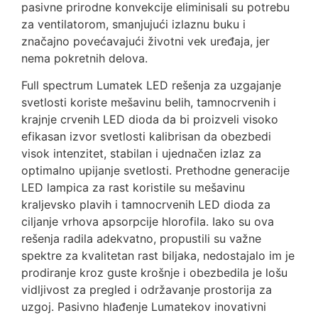
pasivne prirodne konvekcije eliminisali su potrebu
za ventilatorom, smanjujući izlaznu buku i
značajno povećavajući životni vek uređaja, jer
nema pokretnih delova.
Full spectrum Lumatek LED rešenja za uzgajanje
svetlosti koriste mešavinu belih, tamnocrvenih i
krajnje crvenih LED dioda da bi proizveli visoko
efikasan izvor svetlosti kalibrisan da obezbedi
visok intenzitet, stabilan i ujednačen izlaz za
optimalno upijanje svetlosti. Prethodne generacije
LED lampica za rast koristile su mešavinu
kraljevsko plavih i tamnocrvenih LED dioda za
ciljanje vrhova apsorpcije hlorofila. Iako su ova
rešenja radila adekvatno, propustili su važne
spektre za kvalitetan rast biljaka, nedostajalo im je
prodiranje kroz guste krošnje i obezbedila je lošu
vidljivost za pregled i održavanje prostorija za
uzgoj. Pasivno hlađenje Lumatekov inovativni