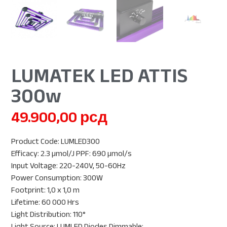
LUMATEK LED ATTIS
300w
49.900,00
рсд
Product Code: LUMLED300
Efficacy: 2.3 µmol/J PPF: 690 µmol/s
Input Voltage: 220-240V, 50-60Hz
Power Consumption: 300W
Footprint: 1,0 x 1,0 m
Lifetime: 60 000 Hrs
Light Distribution: 110°
Light Source: LUMLED Diodes Dimmable: