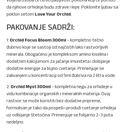
da njihove orhideje budu zdrave i lepe. Poklonite ljubav sa
poklon setom
Love Your Orchid
.
PAKOVANJE SADRŽI:
1:
Orchid Focus Bloom 300ml
– kompletno tečno
đubrivo koje se sastoji od najčistih lako rastvorljivih
minerala. Obogaćeno je kompleksom amino kiselina i
dodatnim kalcijumom za jačanje imuniteta i dobijanje
dodatne energije za bujno cvetanje. Primenjuje se
zalivanjem u koncentraciji od 5ml đubriva na 2 litra vode.
2:
Orchid Myst 300ml
– kompletna negu za orhideje u
vidu kombinacije organskih i mineralnih materija. Ovaj
rastvor se može koristiti bez dodatne pripreme,
formulisan je tako da pospeši i produži cvetanje orhideja
uz odbijanje štetočina. Primenjuje se folijarno 2-3 puta
nedeljno.