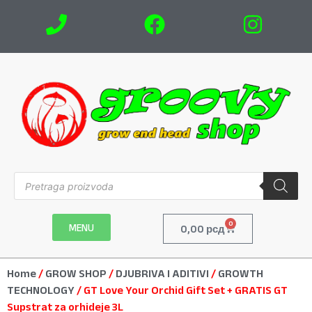
0
MENU
0,00
рсд
Home
/
GROW SHOP
/
DJUBRIVA I ADITIVI
/
GROWTH
TECHNOLOGY
/ GT Love Your Orchid Gift Set + GRATIS GT
Supstrat za orhideje 3L