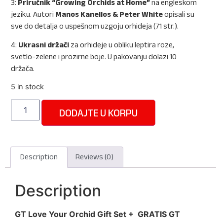
3:
Priručnik “Growing Orchids at Home”
na engleskom
jeziku. Autori
Manos Kanellos & Peter White
opisali su
sve do detalja o uspešnom uzgoju orhideja (71 str.).
4:
Ukrasni držači
za orhideje u obliku leptira roze,
svetlo-zelene i prozirne boje. U pakovanju dolazi 10
držača.
5 in stock
DODAJTE U KORPU
Description
Reviews (0)
Description
GT Love Your Orchid Gift Set + GRATIS GT