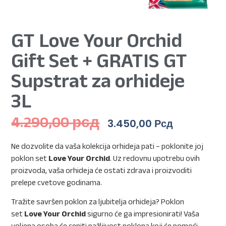
GT Love Your Orchid
Gift Set + GRATIS GT
Supstrat za orhideje
3L
4.290,00
рсд
3.450,00
Рсд
Ne dozvolite da vaša kolekcija orhideja pati – poklonite joj
poklon set
Love Your Orchid
. Uz redovnu upotrebu ovih
proizvoda, vaša orhideja će ostati zdrava i proizvoditi
prelepe cvetove godinama.
Tražite savršen poklon za ljubitelja orhideja? Poklon
set
Love Your Orchid
sigurno će ga impresionirati! Vaša
voljena osoba će ceniti pažljivost poklona koji će pomoći