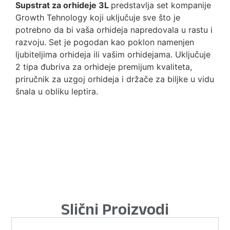
Supstrat za orhideje 3L
predstavlja set kompanije
Growth Tehnology koji uključuje sve što je
potrebno da bi vaša orhideja napredovala u rastu i
razvoju. Set je pogodan kao poklon namenjen
ljubiteljima orhideja ili vašim orhidejama. Uključuje
2 tipa đubriva za orhideje premijum kvaliteta,
priručnik za uzgoj orhideja i držače za biljke u vidu
šnala u obliku leptira.
Slični Proizvodi