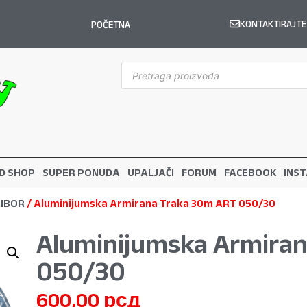
KONTAKTIRAJTE
POČETNA
D SHOP
SUPER PONUDA
UPALJAČI
FORUM
FACEBOOK
INS
IBOR
/ Aluminijumska Armirana Traka 30m ART 050/30
Aluminijumska Armira
050/30
600,00
рсд