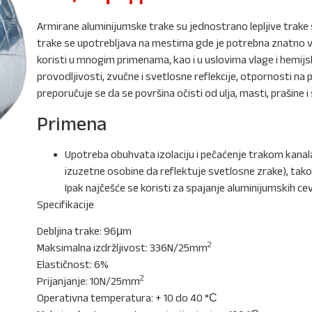
Armirane aluminijumske trake su jednostrano lepljive tra
trake se upotrebljava na mestima gde je potrebna znatno ve
koristi u mnogim primenama, kao i u uslovima vlage i hemijs
provodljivosti, zvučne i svetlosne reflekcije, otpornosti na 
preporučuje se da se površina očisti od ulja, masti, prašine i s
Primena
Upotreba obuhvata izolaciju i pečaćenje trakom kanala u 
izuzetne osobine da reflektuje svetlosne zrake), tako
Ipak najčešće se koristi za spajanje aluminijumskih cevi
Specifikacije
Debljina trake: 96μm
2
Maksimalna izdržljivost: 336N/25mm
Elastičnost: 6%
2
Prijanjanje: 10N/25mm
Operativna temperatura: + 10 do 40 °С