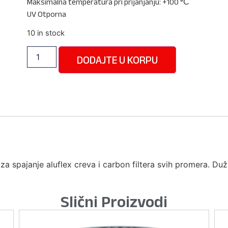
Maksimalna temperatura pri prijanjanju: +100 °С
UV Otporna
10 in stock
DODAJTE U KORPU
za spajanje aluflex creva i carbon filtera svih promera. Du
Slični Proizvodi