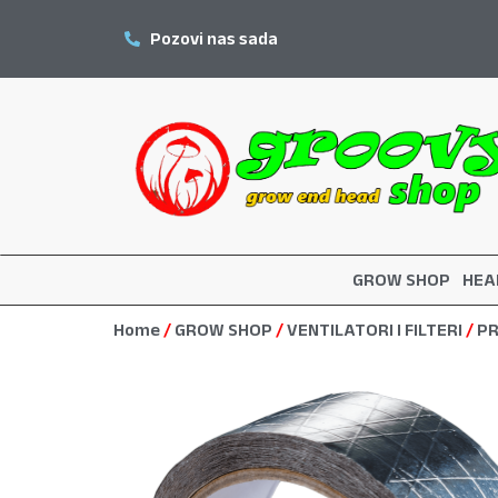
Pozovi nas sada
GROW SHOP
HEA
Home
/
GROW SHOP
/
VENTILATORI I FILTERI
/
PR