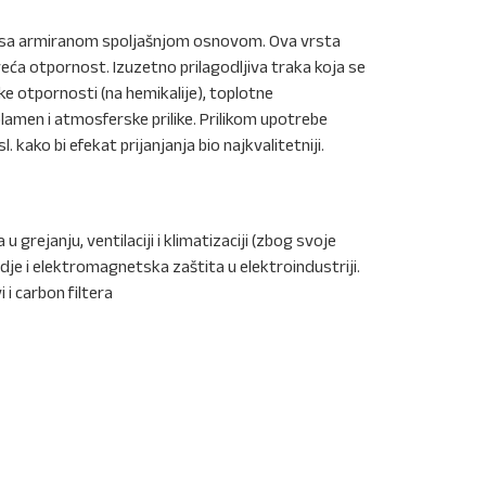
ke sa armiranom spoljašnjom osnovom. Ova vrsta
ća otpornost. Izuzetno prilagodljiva traka koja se
ke otpornosti (na hemikalije), toplotne
plamen i atmosferske prilike. Prilikom upotrebe
l. kako bi efekat prijanjanja bio najkvalitetniji.
grejanju, ventilaciji i klimatizaciji (zbog svoje
dje i elektromagnetska zaštita u elektroindustriji.
 i carbon filtera