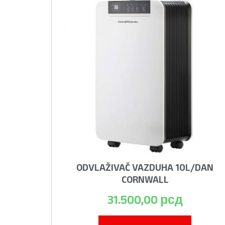
ODVLAŽIVAČ VAZDUHA 10L/DAN
CORNWALL
31.500,00
рсд