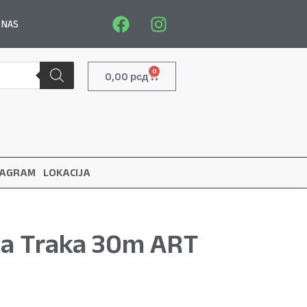
 NAS
0
0,00
рсд
TAGRAM
LOKACIJA
na Traka 30m ART