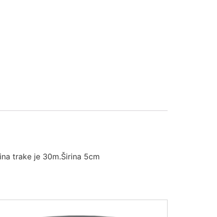
žina trake je 30m.Širina 5cm