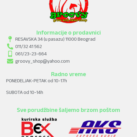
Informacije o prodavnici
RESAVSKA 34 (u pasazu) 11000 Beograd
011/32 41 562
061/23-23-664
groovy_shop@yahoo.com
Radno vreme
PONEDELJAK-PETAK od 10-17h
SUBOTA od 10-14h
Sve porudžbine šaljemo brzom poštom