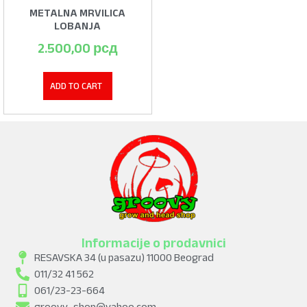
METALNA MRVILICA
LOBANJA
2.500,00
рсд
ADD TO CART
Informacije o prodavnici
RESAVSKA 34 (u pasazu) 11000 Beograd
011/32 41 562
061/23-23-664
groovy_shop@yahoo.com