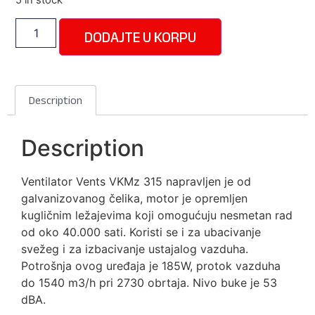
5 in stock
DODAJTE U KORPU
Description
Description
Ventilator Vents VKMz 315 napravljen je od
galvanizovanog čelika, motor je opremljen
kugličnim ležajevima koji omogućuju nesmetan rad
od oko 40.000 sati. Koristi se i za ubacivanje
svežeg i za izbacivanje ustajalog vazduha.
Potrošnja ovog uređaja je 185W, protok vazduha
do 1540 m3/h pri 2730 obrtaja. Nivo buke je 53
dBA.