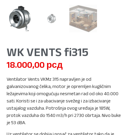
WK VENTS fi315
18.000,00
рсд
Ventilator Vents VKMz 315 napravljen je od
galvanizovanog čelika, motor je opremljen kugličnim
ležajevima koji omogućuju nesmetan rad od oko 40.000
sati. Koristi se i za ubacivanje svežeg i za izbacivanje
ustajalog vazduha. Potrošnja ovog uređaja je 185W,
protok vazduha do 1540 m3/h pri 2730 obrtaja. Nivo buke
je 53 dBA.
Uz ventilator se dobija i nosač za ventilator tako da je