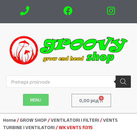
0
MENU
0,00
рсд
Home
/
GROW SHOP
/
VENTILATORI I FILTERI
/
VENTS
TURBINE I VENTILATORI
/ WK VENTS fi315