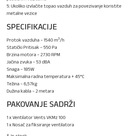
5: Ukoliko izvlačite topao vazduh za povezivanje koristite
metalne vezice
SPECIFIKACIJE
3
Protok vazduha – 1540 m
/h
Statički Pritisak – 550 Pa
Brzina motora – 2730 RPM
Jačina zvuka – 53 dBA
Snaga – 185W
Maksimalna radna temperatura + 45°C
Težina – 6,57kg
Dužina kabla – 2 metara
PAKOVANJE SADRŽI
1 x Ventilator Vents VKMz 100
1 x Nosač za fiksiranje ventilatora