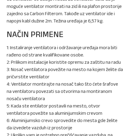
moguće ventilator montirati na zid ili na plafon prostorije
zajedno sa Carbon Filterom. Takođe uz ventilator ide i
napojni kabl dužine 2m. Težina uređaja je 6,57 kg.
NAČIN PRIMENE
1: Instaliranje ventilatora i održavanje uređaja mora biti
rađeno od strane kvalifikovane osobe.
2: Prilikom instalacije koristite opremu za zaštitu na radu
3: Nosač ventilatora povežite na mesto na kojem želite da
pričvrstite ventilator
4: Ventilator montirajte na nosač tako što ćete šrafove
na ventilatoru povezati sa otvorima na montiranom
nosaču ventilatora
5: Kada ste entilator postavili na mesto, otvor
ventilatora povežite sa aluminijumskim crevom
6: Aluminijumsko crevo sprovedite do mesta gde želite
da izvedete vazduh iz prostorije
7: Ukoliko vam je potrebno prečišćavanje vazduha, na