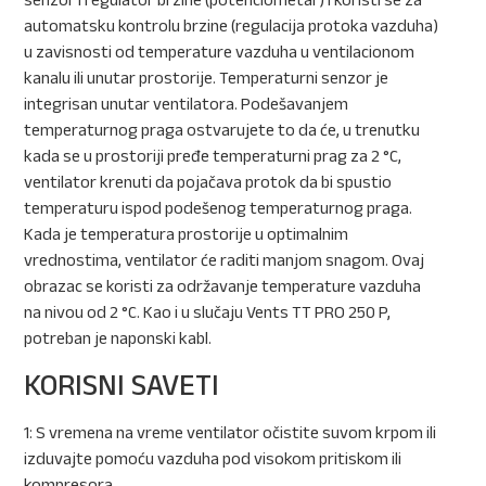
automatsku kontrolu brzine (regulacija protoka vazduha)
u zavisnosti od temperature vazduha u ventilacionom
kanalu ili unutar prostorije. Temperaturni senzor je
integrisan unutar ventilatora. Podešavanjem
temperaturnog praga ostvarujete to da će, u trenutku
kada se u prostoriji pređe temperaturni prag za 2
°C
,
ventilator krenuti da pojačava protok da bi spustio
temperaturu ispod podešenog temperaturnog praga.
Kada je temperatura prostorije u optimalnim
vrednostima, ventilator će raditi manjom snagom. Ovaj
obrazac se koristi za održavanje temperature vazduha
na nivou od 2
°C. Kao i u slučaju Vents TT PRO 250 P,
potreban je naponski kabl.
KORISNI SAVETI
1: S vremena na vreme ventilator očistite suvom krpom ili
izduvajte pomoću vazduha pod visokom pritiskom ili
kompresora