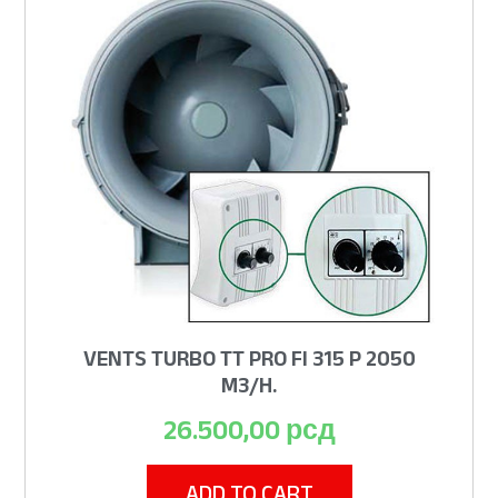
VENTS TURBO TT PRO FI 315 P 2050
M3/H.
26.500,00
рсд
ADD TO CART