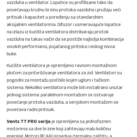
vazduha u ventilator. Lopatice su profilisane tako da
povećavaju kružnu brzinu protoka vazduha i pružaju veći
pritisak i kapacitet u poređenju sa standardnim
aksijalnim ventilatorima. Difuzor i usmeravajuće lopatice
na izlazu iz kućišta ventilatora distribuiraju protok
vazduha na takav način da se postiže najbolja kombinacija
visokih performansi, pojačanog pritiska i niskog nivoa
buke.
Kućište ventilatora je opremljeno ravnom montažnom
pločom za pričvršćivanje ventilatora za zid. Ventilatori su
pogodni za montažu pod bilo kojim uglom i tačkom
sistema. Nekoliko ventilatora može biti instalirano unutar
jednog sistema: paralelnom montažom se ostvaruje
povećanje protoka vazduha, a serijskom montažom se
povećava radni pritisak.
Vents TT PRO serija
je opremljena sa jednofaznim
motorima sa dve brzine koji zahtevaju malu količinu
energije. Motori (IP X4) poseduju termalnu zaštitu, a