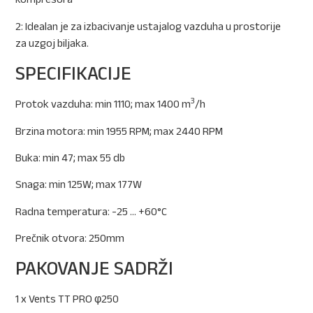
2: Idealan je za izbacivanje ustajalog vazduha u prostorije
za uzgoj biljaka.
SPECIFIKACIJE
3
Protok vazduha: min 1110; max 1400 m
/h
Brzina motora: min 1955 RPM; max 2440 RPM
Buka: min 47; max 55 db
Snaga: min 125W; max 177W
Radna temperatura: -25 … +60°C
Prečnik otvora: 250mm
PAKOVANJE SADRŽI
1 x Vents TT PRO φ250