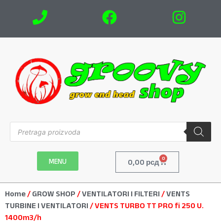
0
MENU
0,00
рсд
Home
/
GROW SHOP
/
VENTILATORI I FILTERI
/
VENTS
TURBINE I VENTILATORI
/ VENTS TURBO TT PRO fi 250 U.
1400m3/h