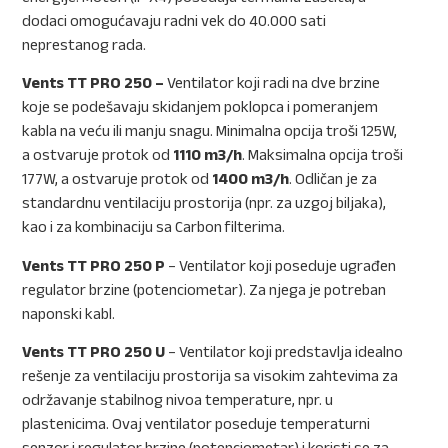
dodaci omogućavaju radni vek do 40.000 sati
neprestanog rada.
Vents TT PRO 250 –
Ventilator koji radi na dve brzine
koje se podešavaju skidanjem poklopca i pomeranjem
kabla na veću ili manju snagu. Minimalna opcija troši 125W,
a ostvaruje protok od
1110 m3/h
. Maksimalna opcija troši
177W, a ostvaruje protok od
1400 m3/h
. Odličan je za
standardnu ventilaciju prostorija (npr. za uzgoj biljaka),
kao i za kombinaciju sa Carbon filterima.
Vents TT PRO 250 P
– Ventilator koji poseduje ugrađen
regulator brzine (potenciometar). Za njega je potreban
naponski kabl.
Vents TT PRO 250 U
– Ventilator koji predstavlja idealno
rešenje za ventilaciju prostorija sa visokim zahtevima za
održavanje stabilnog nivoa temperature, npr. u
plastenicima. Ovaj ventilator poseduje temperaturni
senzor i regulator brzine (potenciometar) i koristi se za