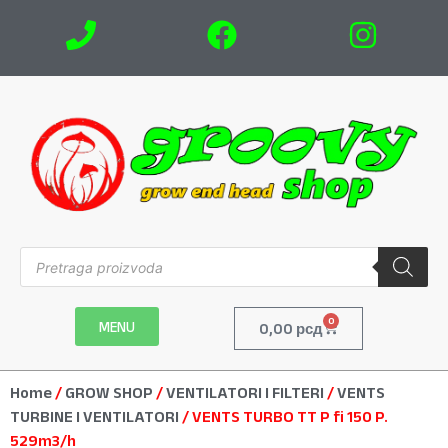
0
MENU
0,00
рсд
Home
/
GROW SHOP
/
VENTILATORI I FILTERI
/
VENTS
TURBINE I VENTILATORI
/ VENTS TURBO TT P fi 150 P.
529m3/h