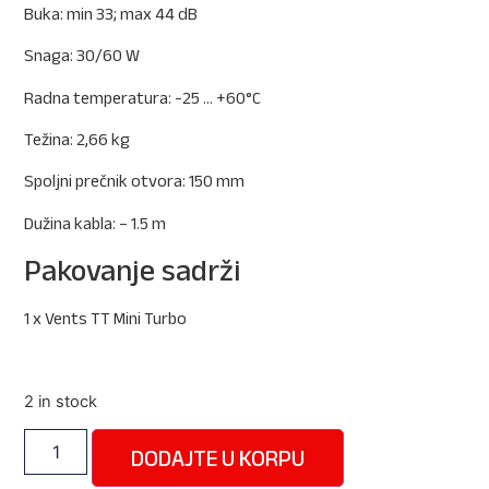
Buka: min 33; max 44 dB
Snaga: 30/60 W
Radna temperatura: -25 … +60°C
Težina: 2,66 kg
Spoljni prečnik otvora: 150 mm
Dužina kabla: – 1.5 m
Pakovanje sadrži
1 x Vents TT Mini Turbo
2 in stock
DODAJTE U KORPU