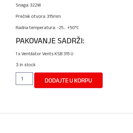
Snaga: 322W
Prečnik otvora: 315mm
Radna temperatura: -25… +50°C
PAKOVANJE SADRŽI:
1 x Ventilator Vents KSB 315 U
3 in stock
DODAJTE U KORPU