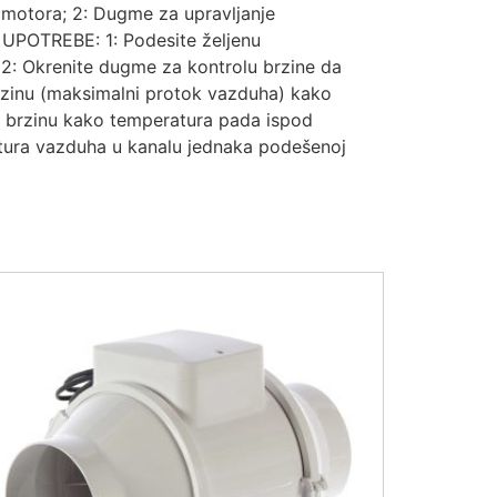
otora; 2: Dugme za upravljanje
 UPOTREBE: 1: Podesite željenu
2: Okrenite dugme za kontrolu brzine da
rzinu (maksimalni protok vazduha) kako
u brzinu kako temperatura pada ispod
atura vazduha u kanalu jednaka podešenoj