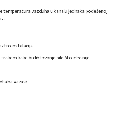
 je temperatura vazduha u kanalu jednaka podešenoj
ra.
ektro instalacija
e trakom kako bi dihtovanje bilo što idealnije
metalne vezice