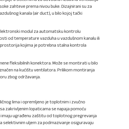
soke zahteve prema nivou buke. Dizajnirani su za
zdušnog kanala (air duct), u bilo kojoj tački
 elektronski modul za automatsku kontrolu
osti od temperature vazduha u vazdušnom kanalu ili
u prostorija kojima je potrebna stalna kontrola
ene fleksibilnih konektora. Može se montirati u bilo
načen na kućištu ventilatora. Prilikom montiranja
atoru zbog održavanja.
ičnog lima i opremljeno je toplotnim i zvučno
) sa zakrivljenim lopaticama se napaja pomoću
 imaju ugrađenu zaštitu od toplotnog pregrevanja
a selektivnim uljem za podmazivanje osiguravaju