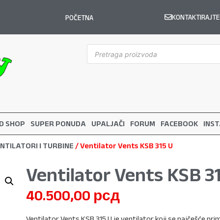
KONTAKTIRAJTE
POČETNA
D SHOP
SUPER PONUDA
UPALJAČI
FORUM
FACEBOOK
INS
NTILATORI I TURBINE
/ Ventilator Vents KSB 315 U
Ventilator Vents KSB 3
40.500,00
рсд
Ventilator Vents KSB 315 U je ventilator koji se najčešće pr