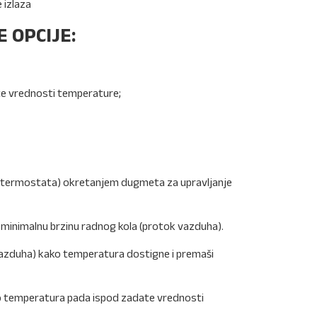
e izlaza
 OPCIJE:
e vrednosti temperature;
t termostata) okretanjem dugmeta za upravljanje
 minimalnu brzinu radnog kola (protok vazduha).
vazduha) kako temperatura dostigne i premaši
ko temperatura pada ispod zadate vrednosti