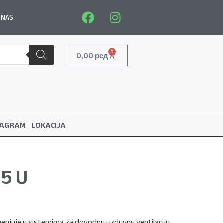
 NAS
0
0,00
рсд
TAGRAM
LOKACIJA
15 U
imenjuje u sistemima za dovodnu i izduvnu ventilaciju