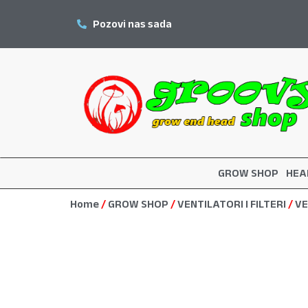
Pozovi nas sada
GROW SHOP
HEA
Home
/
GROW SHOP
/
VENTILATORI I FILTERI
/
VE