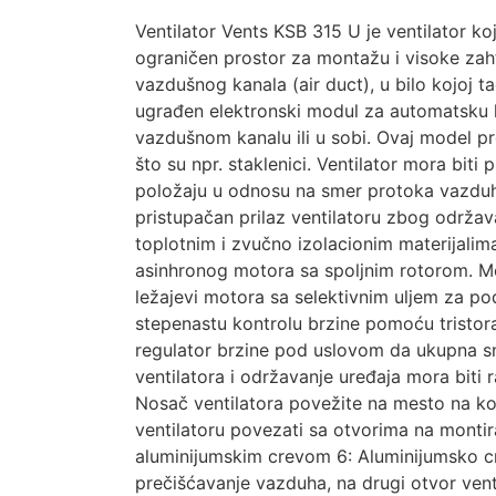
Ventilator Vents KSB 315 U je ventilator ko
ograničen prostor za montažu i visoke zah
vazdušnog kanala (air duct), u bilo kojoj t
ugrađen elektronski modul za automatsku k
vazdušnom kanalu ili u sobi. Ovaj model pre
što su npr. staklenici. Ventilator mora bit
položaju u odnosu na smer protoka vazduha 
pristupačan prilaz ventilatoru zbog održav
toplotnim i zvučno izolacionim materijali
asinhronog motora sa spoljnim rotorom. Mo
ležajevi motora sa selektivnim uljem za po
stepenastu kontrolu brzine pomoću tristora
regulator brzine pod uslovom da ukupna sn
ventilatora i održavanje uređaja mora biti 
Nosač ventilatora povežite na mesto na koje
ventilatoru povezati sa otvorima na montir
aluminijumskim crevom 6: Aluminijumsko cr
prečišćavanje vazduha, na drugi otvor ventil