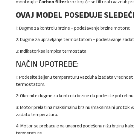
montirajte
Carbon filter
kroz koji će se filtrirati vazduh pr
OVAJ MODEL POSEDUJE SLEDEĆE
1: Dugme za kontrolu brzine – podešavanje brzine motora;
2: Dugme za upravljanje termostatom – podešavanje zadat
3: Indikatorksa lampica termostata
NAČIN UPOTREBE:
1: Podesite željenu temperaturu vazduha (zadata vrednos
termostatom.
2: Okrenite dugme za kontrolu brzine da podesite potrebnu
3: Motor prelazi na maksimalnu brzinu (maksimalni protok 
zadatu temperaturu.
4: Motor se prebacuje na unapred podešenu nižu brzinu ka
temperature.