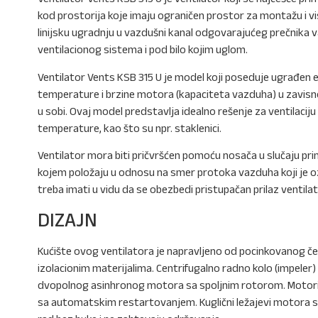
kod prostorija koje imaju ograničen prostor za montažu i vi
linijsku ugradnju u vazdušni kanal odgovarajućeg prečnika va
ventilacionog sistema i pod bilo kojim uglom.
Ventilator Vents KSB 315 U je model koji poseduje ugrađen
temperature i brzine motora (kapaciteta vazduha) u zavisn
u sobi. Ovaj model predstavlja idealno rešenje za ventilacij
temperature, kao što su npr. staklenici.
Ventilator mora biti pričvršćen pomoću nosača u slučaju prim
kojem položaju u odnosu na smer protoka vazduha koji je oz
treba imati u vidu da se obezbedi pristupačan prilaz ventil
DIZAJN
Kućište ovog ventilatora je napravljeno od pocinkovanog čel
izolacionim materijalima. Centrifugalno radno kolo (impeler
dvopolnog asinhronog motora sa spoljnim rotorom. Motori
sa automatskim restartovanjem. Kuglični ležajevi motora s