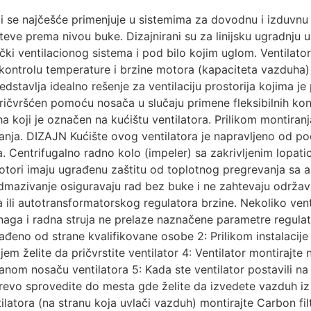
ji se najčešće primenjuje u sistemima za dovodnu i izduvnu 
teve prema nivou buke. Dizajnirani su za linijsku ugradnju
ački ventilacionog sistema i pod bilo kojim uglom. Ventilat
ontrolu temperature i brzine motora (kapaciteta vazduha)
dstavlja idealno rešenje za ventilaciju prostorija kojima j
i pričvršćen pomoću nosača u slučaju primene fleksibilnih k
koji je označen na kućištu ventilatora. Prilikom montiranj
anja. DIZAJN Kućište ovog ventilatora je napravljeno od po
ma. Centrifugalno radno kolo (impeler) sa zakrivljenim lop
tori imaju ugrađenu zaštitu od toplotnog pregrevanja sa a
dmazivanje osiguravaju rad bez buke i ne zahtevaju održava
 ili autotransformatorskog regulatora brzine. Nekoliko ven
aga i radna struja ne prelaze naznačene parametre regulato
rađeno od strane kvalifikovane osobe 2: Prilikom instalacije
m želite da pričvrstite ventilator 4: Ventilator montirajte
anom nosaču ventilatora 5: Kada ste ventilator postavili na
evo sprovedite do mesta gde želite da izvedete vazduh iz 
atora (na stranu koja uvlači vazduh) montirajte Carbon filte