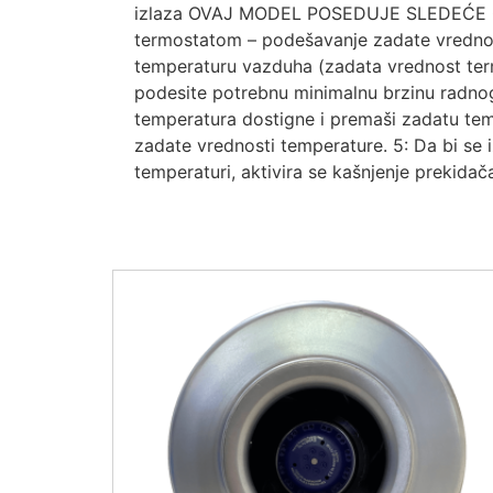
izlaza OVAJ MODEL POSEDUJE SLEDEĆE OPCI
termostatom – podešavanje zadate vrednos
temperaturu vazduha (zadata vrednost ter
podesite potrebnu minimalnu brzinu radnog
temperatura dostigne i premaši zadatu te
zadate vrednosti temperature. 5: Da bi se
temperaturi, aktivira se kašnjenje prekidač