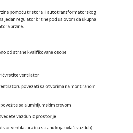
brzine pomoću tristora ili autotransformatorskog
 na jedan regulator brzine pod uslovom da ukupna
tora brzine.
ađeno od strane kvalifikovane osobe
ričvrstite ventilator
a ventilatoru povezati sa otvorima na montiranom
ra povežite sa aluminijumskim crevom
zvedete vazduh iz prostorije
otvor ventilatora (na stranu koja uvlači vazduh)