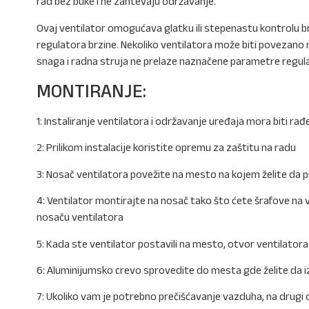
rad bez buke i ne zahtevaju održavanje.
Ovaj ventilator omogućava glatku ili stepenastu kontrolu 
regulatora brzine. Nekoliko ventilatora može biti povezano
snaga i radna struja ne prelaze naznačene parametre regula
MONTIRANJE:
1: Instaliranje ventilatora i održavanje uređaja mora biti r
2: Prilikom instalacije koristite opremu za zaštitu na radu
3: Nosač ventilatora povežite na mesto na kojem želite da p
4: Ventilator montirajte na nosač tako što ćete šrafove n
nosaču ventilatora
5: Kada ste ventilator postavili na mesto, otvor ventilato
6: Aluminijumsko crevo sprovedite do mesta gde želite da i
7: Ukoliko vam je potrebno prečišćavanje vazduha, na drugi 