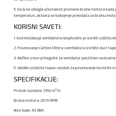
5: Da bi se izbegla učestalost promene brzine motora kada
temperaturi, aktivira se kašnjenje prekidača za brzinu moto
KORISNI SAVETI:
1: Kod instalacije ventilatora neophodno je izvršiti zaštitu el
2: Povezivanje Carbon Filtera i ventilatora izvršite duct tap
3: Aluflex crevo pritegnite za ventilator pastičnim vezicama
5: Ukoliko izvlačite topao vazduh za povezivanje koristite 
SPECIFIKACIJE:
3
Protok vazduha: 2150 m
/h
Brzina motora: 2670 RPM
Nivo buke: 43 dBA