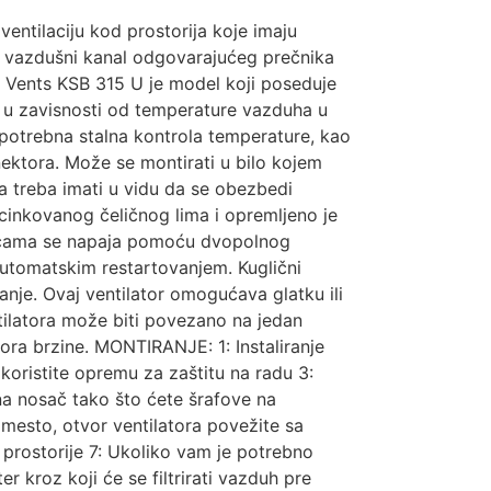
ventilaciju kod prostorija koje imaju
 u vazdušni kanal odgovarajućeg prečnika
or Vents KSB 315 U je model koji poseduje
 u zavisnosti od temperature vazduha u
e potrebna stalna kontrola temperature, kao
onektora. Može se montirati u bilo kojem
a treba imati u vidu da se obezbedi
cinkovanog čeličnog lima i opremljeno je
aticama se napaja pomoću dvopolnog
utomatskim restartovanjem. Kuglični
nje. Ovaj ventilator omogućava glatku ili
tilatora može biti povezano na jedan
ra brzine. MONTIRANJE: 1: Instaliranje
 koristite opremu za zaštitu na radu 3:
 na nosač tako što ćete šrafove na
 mesto, otvor ventilatora povežite sa
prostorije 7: Ukoliko vam je potrebno
r kroz koji će se filtrirati vazduh pre