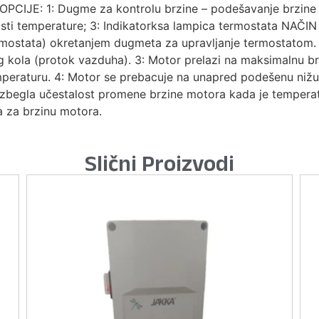
JE: 1: Dugme za kontrolu brzine – podešavanje brzine m
ti temperature; 3: Indikatorksa lampica termostata NAČIN
mostata) okretanjem dugmeta za upravljanje termostatom. 
 kola (protok vazduha). 3: Motor prelazi na maksimalnu b
mperaturu. 4: Motor se prebacuje na unapred podešenu niž
 izbegla učestalost promene brzine motora kada je temper
a za brzinu motora.
Slični Proizvodi