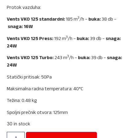
Protok vazduha:
3
Vents VKO 125 standardni:
185 m
/h –
buka:
38 db –
snaga: 16W
3
Vents VKO 125 Press:
192 m
/h –
buka:
39 db –
snaga:
24W
3
Vents VKO 125 Turbo:
243 m
/h –
buka:
39 db –
snaga:
24W
Statički pritisak: 50Pa
Maksimalna radna temperatura: 40°C
Težina: 0.48 kg
Spoljni prečnik otvora: 125mm
30 in stock