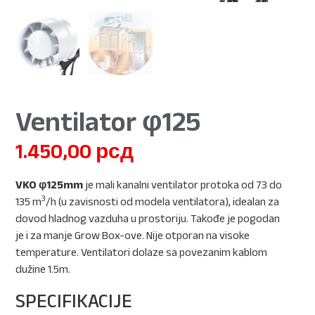
Ventilator φ125
1.450,00
рсд
VKO φ125mm
je mali kanalni ventilator protoka od 73 do
3
135 m
/h (u zavisnosti od modela ventilatora), idealan za
dovod hladnog vazduha u prostoriju. Takođe je pogodan
je i za manje Grow Box-ove. Nije otporan na visoke
temperature. Ventilatori dolaze sa povezanim kablom
dužine 1.5m.
SPECIFIKACIJE