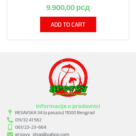
9.900,00
рсд
ADD TO CART
Informacije o prodavnici
RESAVSKA 34 (u pasazu) 11000 Beograd
011/32 41 562
061/23-23-664
groovy_shop@yahoo.com