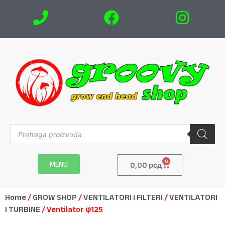
0
MENU
0,00
рсд
Home
/
GROW SHOP
/
VENTILATORI I FILTERI
/
VENTILATORI
I TURBINE
/ Ventilator φ125