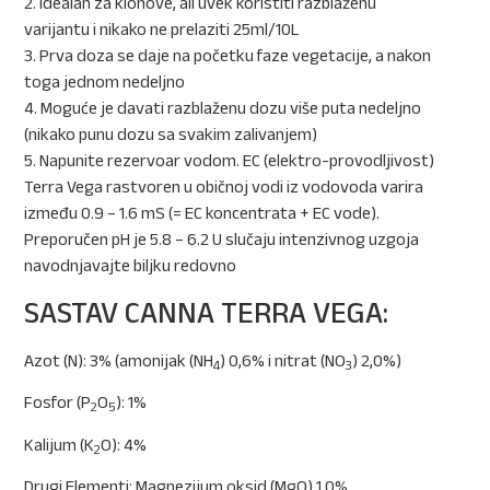
2. Idealan za klonove, ali uvek koristiti razblaženu
varijantu i nikako ne prelaziti 25ml/10L
3. Prva doza se daje na početku faze vegetacije, a nakon
toga jednom nedeljno
4. Moguće je davati razblaženu dozu više puta nedeljno
(nikako punu dozu sa svakim zalivanjem)
5. Napunite rezervoar vodom. EC (elektro-provodljivost)
Terra Vega rastvoren u običnoj vodi iz vodovoda varira
između 0.9 – 1.6 mS (= EC koncentrata + EC vode).
Preporučen pH je 5.8 – 6.2 U slučaju intenzivnog uzgoja
navodnjavajte biljku redovno
SASTAV CANNA TERRA VEGA:
Azot (N): 3% (amonijak (NH
) 0,6% i nitrat (NO
) 2,0%)
4
3
Fosfor (P
O
): 1%
2
5
Kalijum (K
O): 4%
2
Drugi Elementi: Magnezijum oksid (MgO) 1,0%,