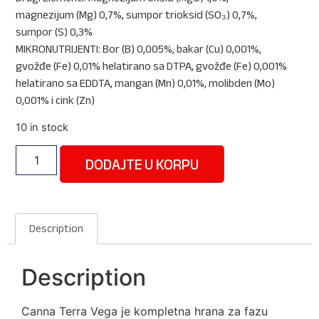
magnezijum (Mg) 0,7%, sumpor trioksid (SO₃) 0,7%,
sumpor (S) 0,3%
MIKRONUTRIJENTI: Bor (B) 0,005%, bakar (Cu) 0,001%,
gvožđe (Fe) 0,01% helatirano sa DTPA, gvožđe (Fe) 0,001%
helatirano sa EDDTA, mangan (Mn) 0,01%, molibden (Mo)
0,001% i cink (Zn)
10 in stock
DODAJTE U KORPU
Description
Description
Canna Terra Vega je kompletna hrana za fazu