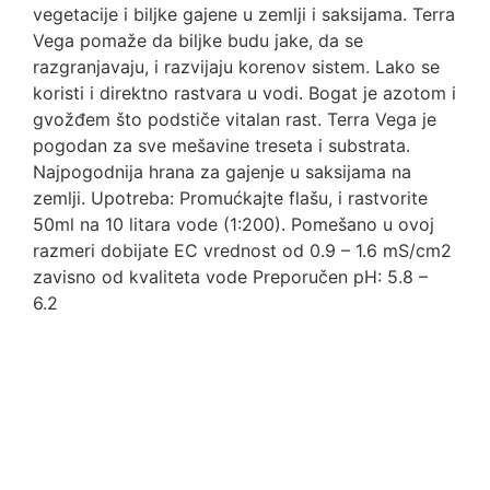
vegetacije i biljke gajene u zemlji i saksijama. Terra
Vega pomaže da biljke budu jake, da se
razgranjavaju, i razvijaju korenov sistem. Lako se
koristi i direktno rastvara u vodi. Bogat je azotom i
gvožđem što podstiče vitalan rast. Terra Vega je
pogodan za sve mešavine treseta i substrata.
Najpogodnija hrana za gajenje u saksijama na
zemlji. Upotreba: Promućkajte flašu, i rastvorite
50ml na 10 litara vode (1:200). Pomešano u ovoj
razmeri dobijate EC vrednost od 0.9 – 1.6 mS/cm2
zavisno od kvaliteta vode Preporučen pH: 5.8 –
6.2