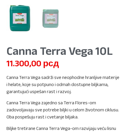
Canna Terra Vega 10L
11.300,00
рсд
Canna Terra Vega sadrži sve neophodne hranljive materije
i helate, koje su potpuno i odmah dostupne biljkama,
garantujući uspešan rast i razvoj.
Canna Terra Vega zajedno sa Terra Flores-om
zadovoljavaju sve potrebe biljki u celom životnom ciklusu.
Oba pospešuju rast i cvetanje biljaka.
Biljke tretirane Canna Terra Vega-om razvijaju veću lisnu