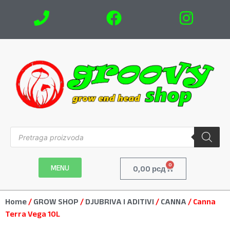
0
MENU
0,00
рсд
Home
/
GROW SHOP
/
DJUBRIVA I ADITIVI
/
CANNA
/ Canna
Terra Vega 10L