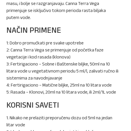
masu, i bolje se razgranjavaju. Canna Terra Vega
primenjuje se isključivo tokom perioda rasta biljaka
putem vode.
NAČIN PRIMENE
1: Dobro promućkati pre svake upotrebe
2: Canna Terra Vega se primenjuje od početka faze
vegetacije i kod rasada (klonova)
3: Fertirigaciono – Sobne i Baštenske biljke, 50ml na 10
litara vode u vegetativnom periodu 5 ml/l, zalivati ručno ili
sistemima za navodnjavanje
4: Fertirigaciono – Matične biljke, 25ml na 10 litara vode
5: Rasada – Klonovi, 20ml na 10 litara vode, ili 2ml/1L vode
KORISNI SAVETI
1. Nikako ne prelaziti preporučenu dozu od 5ml na jedan
litar vode