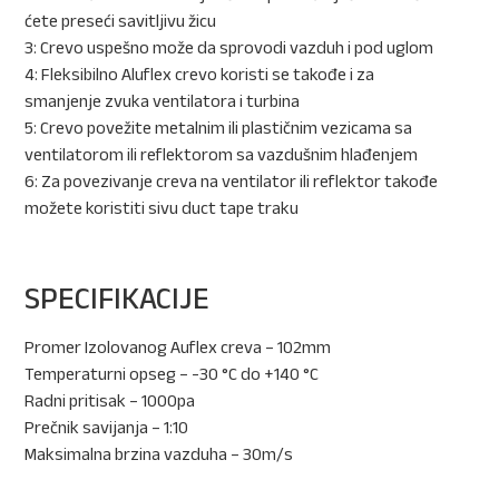
ćete preseći savitljivu žicu
3: Crevo uspešno može da sprovodi vazduh i pod uglom
4: Fleksibilno Aluflex crevo koristi se takođe i za
smanjenje zvuka ventilatora i turbina
5: Crevo povežite metalnim ili plastičnim vezicama sa
ventilatorom ili reflektorom sa vazdušnim hlađenjem
6: Za povezivanje creva na ventilator ili reflektor takođe
možete koristiti sivu duct tape traku
SPECIFIKACIJE
Promer Izolovanog Auflex creva – 102mm
Temperaturni opseg – -30 °C do +140 °C
Radni pritisak – 1000pa
Prečnik savijanja – 1:10
Maksimalna brzina vazduha – 30m/s