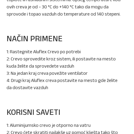
ovih creva je od – 30 °C do +140 °C tako da mogu da
sprovode i topao vazduh do temperature od 140 stepeni.
NAČIN PRIMENE
1: Rastegnite Aluflex Crevo po potrebi
2: Crevo sprovedite kroz sistem, ili postavite na mesto
kuda želite da sprovedete vazduh
3: Na jedan kraj creva povežite ventilator
4: Drugi kraj Aluflex creva postavite na mesto gde želite
da dostavite vazduh
KORISNI SAVETI
1: Aluminijumsko crevo je otporno na vatru
2: Crevo ćete skratiti najlakše uz pomoć klješta tako što