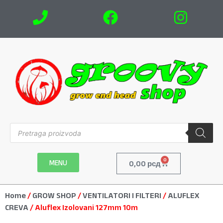
0
MENU
0,00
рсд
Home
/
GROW SHOP
/
VENTILATORI I FILTERI
/
ALUFLEX
CREVA
/ Aluflex Izolovani 127mm 10m