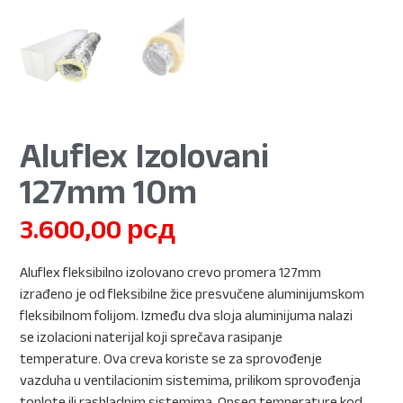
Aluflex Izolovani
127mm 10m
3.600,00
рсд
Aluflex fleksibilno izolovano crevo promera 127mm
izrađeno je od fleksibilne žice presvučene aluminijumskom
fleksibilnom folijom. Između dva sloja aluminijuma nalazi
se izolacioni naterijal koji sprečava rasipanje
temperature. Ova creva koriste se za sprovođenje
vazduha u ventilacionim sistemima, prilikom sprovođenja
toplote ili rashladnim sistemima. Opseg temperature kod