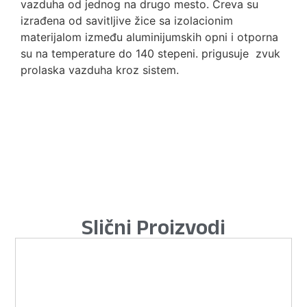
vazduha od jednog na drugo mesto. Creva su
izrađena od savitljive žice sa izolacionim
materijalom između aluminijumskih opni i otporna
su na temperature do 140 stepeni. prigusuje zvuk
prolaska vazduha kroz sistem.
Slični Proizvodi