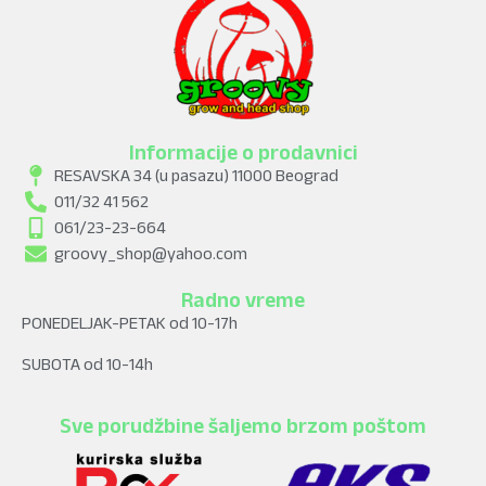
Informacije o prodavnici
RESAVSKA 34 (u pasazu) 11000 Beograd
011/32 41 562
061/23-23-664
groovy_shop@yahoo.com
Radno vreme
PONEDELJAK-PETAK od 10-17h
SUBOTA od 10-14h
Sve porudžbine šaljemo brzom poštom