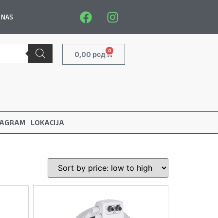
 NAS
0
0,00
рсд
TAGRAM
LOKACIJA