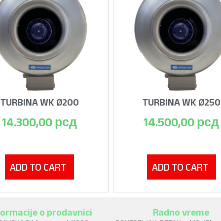
TURBINA WK Ø200
TURBINA WK Ø250
14.300,00
рсд
14.500,00
рсд
ADD TO CART
ADD TO CART
formacije o prodavnici
Radno vreme