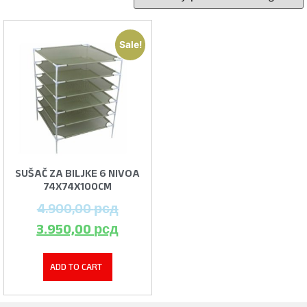
Sale!
SUŠAČ ZA BILJKE 6 NIVOA
74X74X100CM
4.900,00
рсд
3.950,00
рсд
ADD TO CART