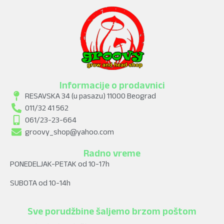
Informacije o prodavnici
RESAVSKA 34 (u pasazu) 11000 Beograd
011/32 41 562
061/23-23-664
groovy_shop@yahoo.com
Radno vreme
PONEDELJAK-PETAK od 10-17h
SUBOTA od 10-14h
Sve porudžbine šaljemo brzom poštom