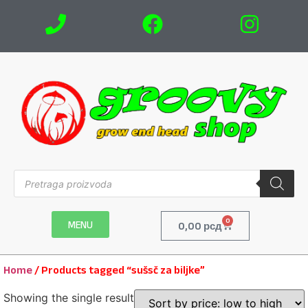
0
MENU
0,00
рсд
Home
/ Products tagged “sušsč za biljke”
Showing the single result