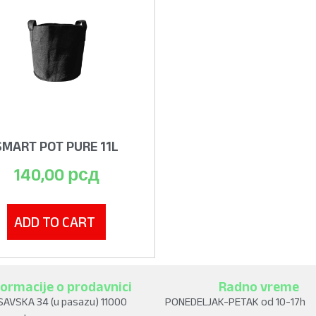
SMART POT PURE 11L
140,00
рсд
ADD TO CART
formacije o prodavnici
Radno vreme
SAVSKA 34 (u pasazu) 11000
PONEDELJAK-PETAK od 10-17h