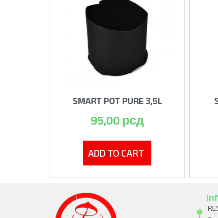
SMART POT PURE 3,5L
95,00
рсд
ADD TO CART
In
RE