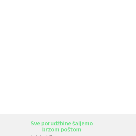
Sve porudžbine šaljemo
brzom poštom