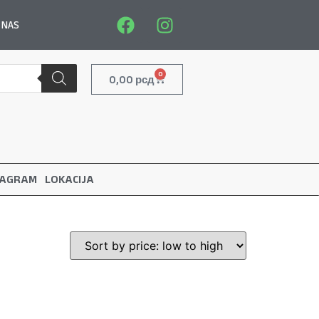
 NAS
0
0,00
рсд
TAGRAM
LOKACIJA