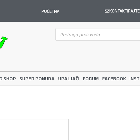
KONTAKTIRAJTE
POČETNA
D SHOP
SUPER PONUDA
UPALJAČI
FORUM
FACEBOOK
INS