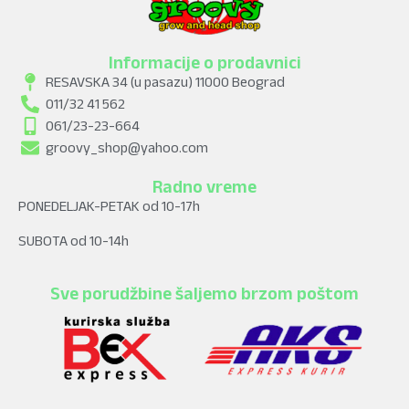
Informacije o prodavnici
RESAVSKA 34 (u pasazu) 11000 Beograd
011/32 41 562
061/23-23-664
groovy_shop@yahoo.com
Radno vreme
PONEDELJAK-PETAK od 10-17h
SUBOTA od 10-14h
Sve porudžbine šaljemo brzom poštom