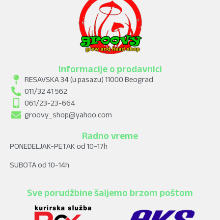
Informacije o prodavnici
RESAVSKA 34 (u pasazu) 11000 Beograd
011/32 41 562
061/23-23-664
groovy_shop@yahoo.com
Radno vreme
PONEDELJAK-PETAK od 10-17h
SUBOTA od 10-14h
Sve porudžbine šaljemo brzom poštom