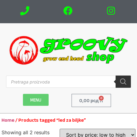
0
MENU
0,00
рсд
Home
/ Products tagged “led za biljke”
Showing all 2 results