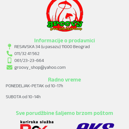
Informacije o prodavnici
RESAVSKA 34 (u pasazu) 11000 Beograd
011/32 41 562
061/23-23-664
groovy_shop@yahoo.com
Radno vreme
PONEDELJAK-PETAK od 10-17h
SUBOTA od 10-14h
Sve porudžbine šaljemo brzom poštom