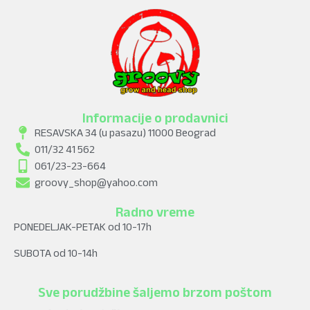
Informacije o prodavnici
RESAVSKA 34 (u pasazu) 11000 Beograd
011/32 41 562
061/23-23-664
groovy_shop@yahoo.com
Radno vreme
PONEDELJAK-PETAK od 10-17h
SUBOTA od 10-14h
Sve porudžbine šaljemo brzom poštom