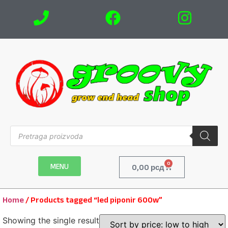
0
MENU
0,00
рсд
Home
/ Products tagged “led piponir 600w”
Showing the single result