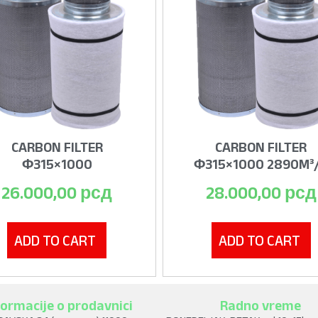
CARBON FILTER
CARBON FILTER
Φ315×1000
Φ315×1000 2890M³
26.000,00
рсд
28.000,00
рсд
ADD TO CART
ADD TO CART
formacije o prodavnici
Radno vreme