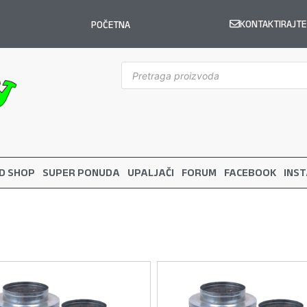
KONTAKTIRAJTE
POČETNA
D SHOP
SUPER PONUDA
UPALJAČI
FORUM
FACEBOOK
INS