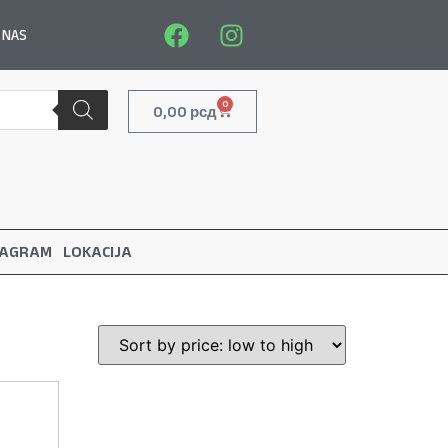
 NAS
0
0,00
рсд
TAGRAM
LOKACIJA