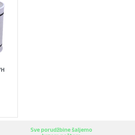
/H
Sve porudžbine šaljemo