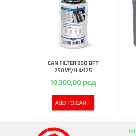
CAN FILTER 250 BFT
250M³/H Φ125
10.300,00
рсд
ADD TO CART
In