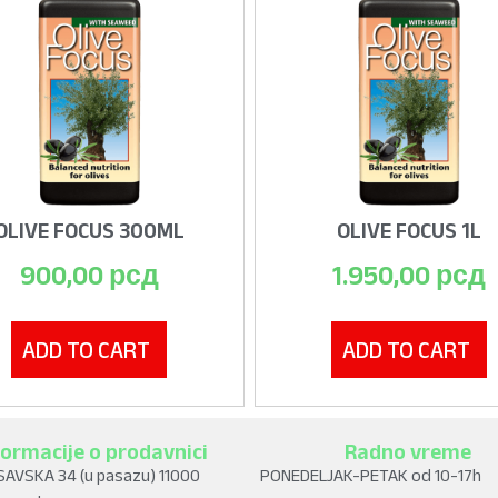
OLIVE FOCUS 300ML
OLIVE FOCUS 1L
900,00
рсд
1.950,00
рсд
ADD TO CART
ADD TO CART
formacije o prodavnici
Radno vreme
SAVSKA 34 (u pasazu) 11000
PONEDELJAK-PETAK od 10-17h