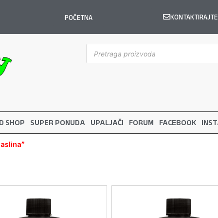
KONTAKTIRAJTE
POČETNA
D SHOP
SUPER PONUDA
UPALJAČI
FORUM
FACEBOOK
INS
aslina”