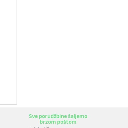
Sve porudžbine šaljemo
brzom poštom