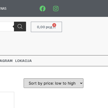
 NAS
0
0,00
рсд
TAGRAM
LOKACIJA