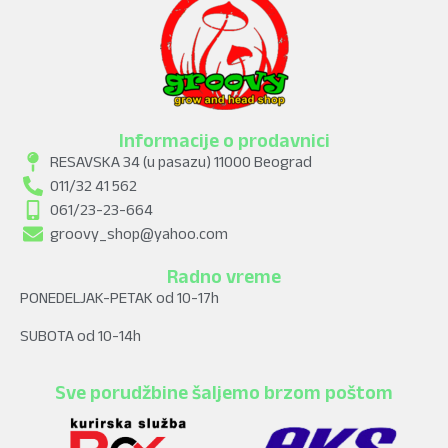
Informacije o prodavnici
RESAVSKA 34 (u pasazu) 11000 Beograd
011/32 41 562
061/23-23-664
groovy_shop@yahoo.com
Radno vreme
PONEDELJAK-PETAK od 10-17h
SUBOTA od 10-14h
Sve porudžbine šaljemo brzom poštom