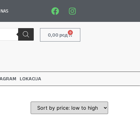
 NAS
0
0,00
рсд
TAGRAM
LOKACIJA