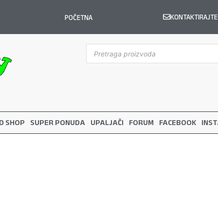
KONTAKTIRAJTE
POČETNA
D SHOP
SUPER PONUDA
UPALJAČI
FORUM
FACEBOOK
INS