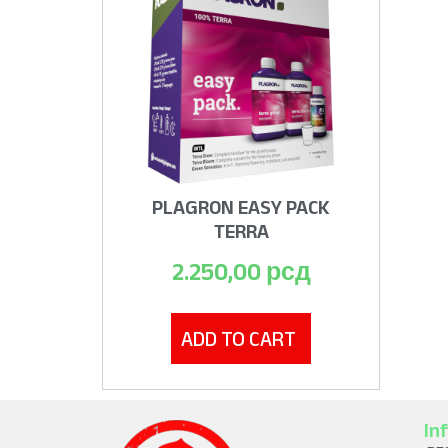
PLAGRON EASY PACK
TERRA
2.250,00
рсд
ADD TO CART
In