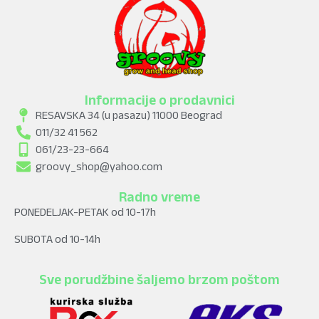
Informacije o prodavnici
RESAVSKA 34 (u pasazu) 11000 Beograd
011/32 41 562
061/23-23-664
groovy_shop@yahoo.com
Radno vreme
PONEDELJAK-PETAK od 10-17h
SUBOTA od 10-14h
Sve porudžbine šaljemo brzom poštom